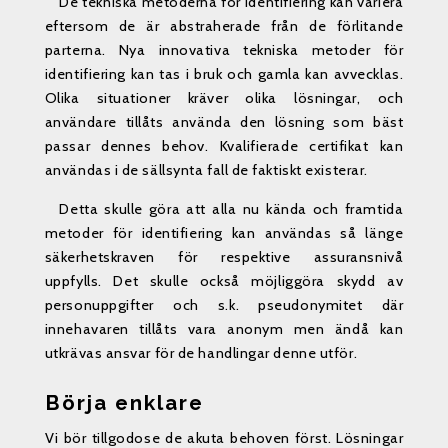
De tekniska metoderna för identifiering kan variera
eftersom de är abstraherade från de förlitande
parterna. Nya innovativa tekniska metoder för
identifiering kan tas i bruk och gamla kan avvecklas.
Olika situationer kräver olika lösningar, och
användare tillåts använda den lösning som bäst
passar dennes behov. Kvalifierade certifikat kan
användas i de sällsynta fall de faktiskt existerar.
Detta skulle göra att alla nu kända och framtida
metoder för identifiering kan användas så länge
säkerhetskraven för respektive assuransnivå
uppfylls. Det skulle också möjliggöra skydd av
personuppgifter och s.k. pseudonymitet där
innehavaren tillåts vara anonym men ändå kan
utkrävas ansvar för de handlingar denne utför.
Börja enklare
Vi bör tillgodose de akuta behoven först. Lösningar