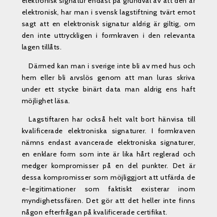
elektronisk signatur endast på grundval av att den är
elektronisk, har man i svensk lagstiftning tvärt emot
sagt att en elektronisk signatur aldrig är giltig, om
den inte uttryckligen i formkraven i den relevanta
lagen tillåts.
Därmed kan man i sverige inte bli av med hus och
hem eller bli arvslös genom att man luras skriva
under ett stycke binärt data man aldrig ens haft
möjlighet läsa.
Lagstiftaren har också helt valt bort hänvisa till
kvalificerade elektroniska signaturer. I formkraven
nämns endast avancerade elektroniska signaturer,
en enklare form som inte är lika hårt reglerad och
medger kompromisser på en del punkter. Det är
dessa kompromisser som möjliggjort att utfärda de
e-legitimationer som faktiskt existerar inom
myndighetssfären. Det gör att det heller inte finns
någon efterfrågan på kvalificerade certifikat.