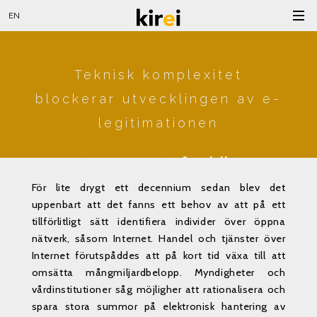
EN
Teknisk komplexitet
blockerar utvecklingen av e-
legitimationen
2009-04-02
•
fredrik
För lite drygt ett decennium sedan blev det
uppenbart att det fanns ett behov av att på ett
tillförlitligt sätt identifiera individer över öppna
nätverk, såsom Internet. Handel och tjänster över
Internet förutspåddes att på kort tid växa till att
omsätta mångmiljardbelopp. Myndigheter och
vårdinstitutioner såg möjligher att rationalisera och
spara stora summor på elektronisk hantering av