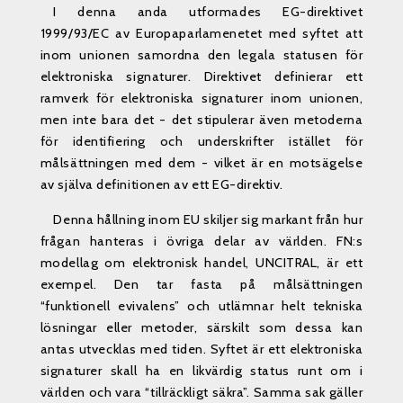
I denna anda utformades EG-direktivet
1999/93/EC av Europaparlamenetet med syftet att
inom unionen samordna den legala statusen för
elektroniska signaturer. Direktivet definierar ett
ramverk för elektroniska signaturer inom unionen,
men inte bara det - det stipulerar även metoderna
för identifiering och underskrifter istället för
målsättningen med dem - vilket är en motsägelse
av själva definitionen av ett EG-direktiv.
Denna hållning inom EU skiljer sig markant från hur
frågan hanteras i övriga delar av världen. FN:s
modellag om elektronisk handel, UNCITRAL, är ett
exempel. Den tar fasta på målsättningen
“funktionell evivalens” och utlämnar helt tekniska
lösningar eller metoder, särskilt som dessa kan
antas utvecklas med tiden. Syftet är ett elektroniska
signaturer skall ha en likvärdig status runt om i
världen och vara “tillräckligt säkra”. Samma sak gäller