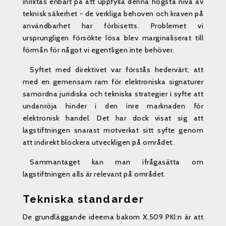
inriktas enbart på att uppfylla denna högsta nivå av
teknisk säkerhet - de verkliga behoven och kraven på
användbarhet har förbisetts. Problemet vi
ursprungligen försökte lösa blev marginaliserat till
förmån för något vi egentligen inte behöver.
Syftet med direktivet var förstås hedervärt; att
med en gemensam ram för elektroniska signaturer
samordna juridiska och tekniska strategier i syfte att
undanröja hinder i den inre marknaden för
elektronisk handel. Det har dock visat sig att
lagstiftningen snarast motverkat sitt syfte genom
att indirekt blockera utveckligen på området.
Sammantaget kan man ifrågasätta om
lagstiftningen alls är relevant på området.
Tekniska standarder
De grundläggande ideerna bakom X.509 PKI:n är att