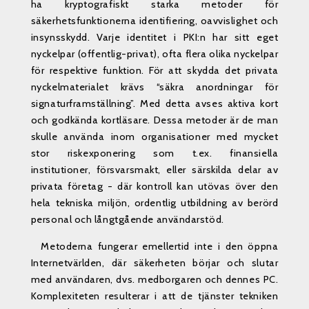
ha kryptografiskt starka metoder för
säkerhetsfunktionerna identifiering, oavvislighet och
insynsskydd. Varje identitet i PKI:n har sitt eget
nyckelpar (offentlig-privat), ofta flera olika nyckelpar
för respektive funktion. För att skydda det privata
nyckelmaterialet krävs “säkra anordningar för
signaturframställning”. Med detta avses aktiva kort
och godkända kortläsare. Dessa metoder är de man
skulle använda inom organisationer med mycket
stor riskexponering som t.ex. finansiella
institutioner, försvarsmakt, eller särskilda delar av
privata företag - där kontroll kan utövas över den
hela tekniska miljön, ordentlig utbildning av berörd
personal och långtgående användarstöd.
Metoderna fungerar emellertid inte i den öppna
Internetvärlden, där säkerheten börjar och slutar
med användaren, dvs. medborgaren och dennes PC.
Komplexiteten resulterar i att de tjänster tekniken