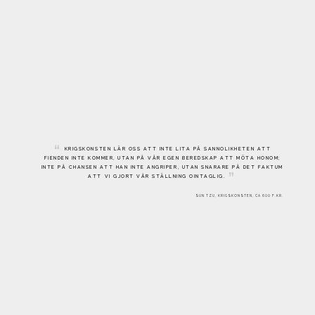
KRIGSKONSTEN LÄR OSS ATT INTE LITA PÅ SANNOLIKHETEN ATT
FIENDEN INTE KOMMER, UTAN PÅ VÅR EGEN BEREDSKAP ATT MÖTA HONOM;
INTE PÅ CHANSEN ATT HAN INTE ANGRIPER, UTAN SNARARE PÅ DET FAKTUM
ATT VI GJORT VÅR STÄLLNING OINTAGLIG.
SUN TZU, KRIGSKONSTEN, CA 600 F.KR.